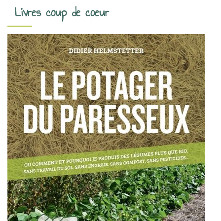
t
Livres coup de coeur
i
o
n
d
e
s
a
r
t
i