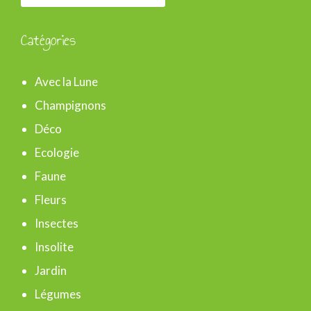
e
c
Catégories
h
e
Avec la Lune
r
Champignons
c
Déco
h
Ecologie
e
Faune
r
Fleurs
Insectes
:
Insolite
Jardin
Légumes