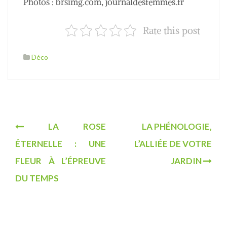
Photos : brsimg.com, journaldesfemmes.fr
Rate this post
Déco
N
LA ROSE
LA PHÉNOLOGIE,
a
ÉTERNELLE : UNE
L’ALLIÉE DE VOTRE
v
FLEUR À L’ÉPREUVE
JARDIN
i
DU TEMPS
g
a