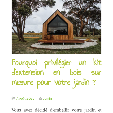
u
Pourquoi privilégier un kit
d’extension en bois sur
mesure pour votre jardin ?
7 août 2023
admin
Vous avez décidé d’embellir votre jardin et