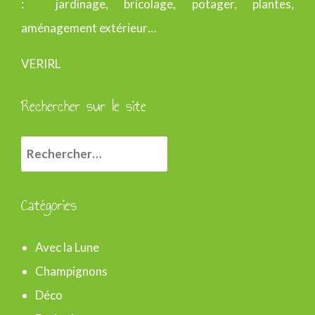
: jardinage, bricolage, potager, plantes,
aménagement extérieur…
VERIRL
Rechercher sur le site
R
e
c
Catégories
h
e
Avec la Lune
r
Champignons
c
Déco
h