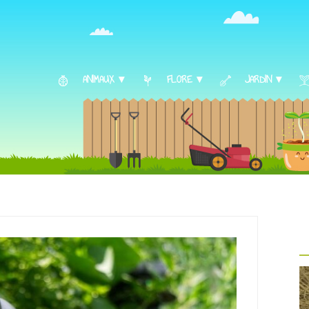
ANIMAUX ▾
FLORE ▾
JARDIN ▾