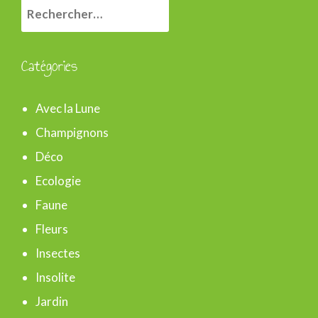
R
e
c
Catégories
h
e
Avec la Lune
r
Champignons
c
Déco
h
Ecologie
e
Faune
r
Fleurs
Insectes
:
Insolite
Jardin