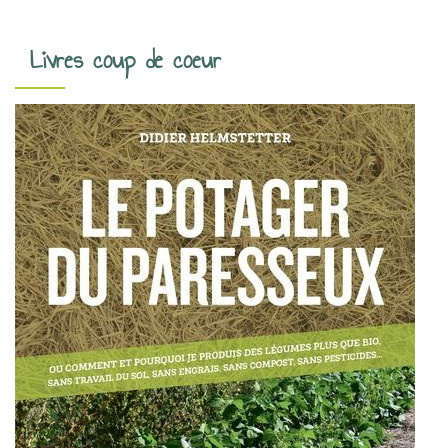
g
a
Livres coup de coeur
t
i
o
n
d
e
s
a
r
t