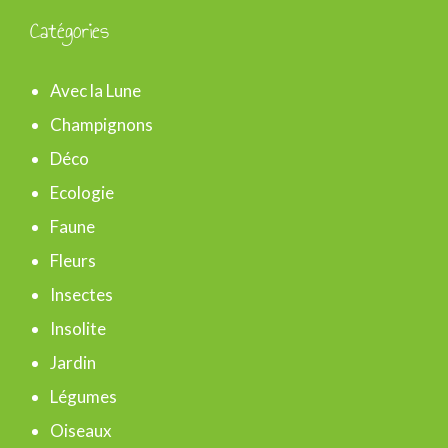
c
Catégories
h
e
Avec la Lune
r
Champignons
c
Déco
h
Ecologie
e
Faune
r
Fleurs
Insectes
:
Insolite
Jardin
Légumes
Oiseaux