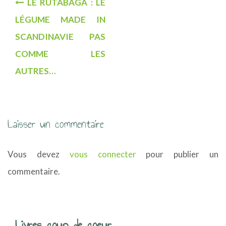
LE RUTABAGA : LE
a
LÉGUME MADE IN
v
SCANDINAVIE PAS
i
COMME LES
g
AUTRES…
a
t
Laisser un commentaire
i
o
Vous devez
vous connecter
pour publier un
n
commentaire.
d
e
Livres coup de coeur