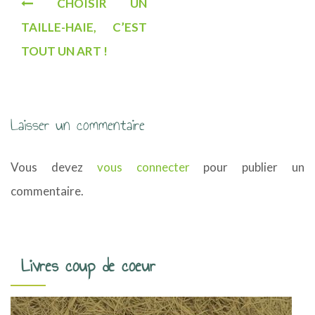
CHOISIR UN
a
TAILLE-HAIE, C’EST
v
TOUT UN ART !
i
g
a
Laisser un commentaire
t
Vous devez
vous connecter
pour publier un
i
commentaire.
o
n
d
Livres coup de coeur
e