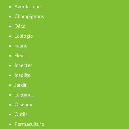
e
Avec la Lune
r
Champignons
c
Déco
h
Ecologie
e
Faune
r
Fleurs
Insectes
:
Insolite
Jardin
Légumes
Oiseaux
Outils
Permaculture