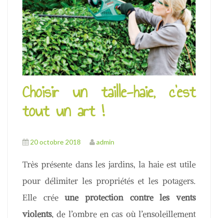
u
Choisir un taille-haie, c’est
tout un art !
20 octobre 2018
admin
Très présente dans les jardins, la haie est utile
pour délimiter les propriétés et les potagers.
Elle crée
une protection contre les vents
violents
, de l’ombre en cas où l’ensoleillement