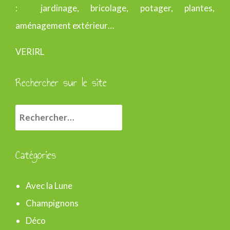
: jardinage, bricolage, potager, plantes,
aménagement extérieur…
VERIRL
Rechercher sur le site
R
e
c
Catégories
h
e
Avec la Lune
r
Champignons
c
Déco