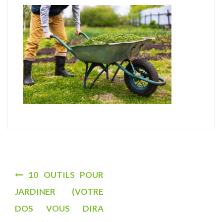
u
N
10 OUTILS POUR
a
JARDINER (VOTRE
v
DOS VOUS DIRA