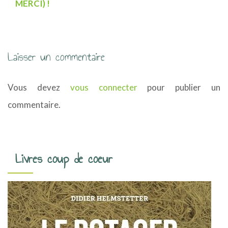
i
MERCI) !
g
a
Laisser un commentaire
t
i
Vous devez
vous connecter
pour publier un
o
commentaire.
n
d
Livres coup de coeur
e
s
a
r