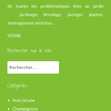
de toutes les problématiques liées au jardin
: jardinage, bricolage, potager, plantes,
aménagement extérieur…
VERIRL
Rechercher sur le site
R
e
c
Catégories
h
e
Avec la Lune
r
Champignons