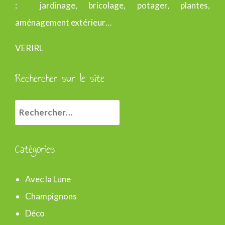
: jardinage, bricolage, potager, plantes,
aménagement extérieur…
VERIRL
Rechercher sur le site
R
e
c
Catégories
h
e
Avec la Lune
r
Champignons
c
Déco