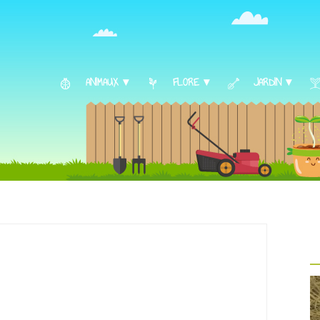
ANIMAUX ▾
FLORE ▾
JARDIN ▾