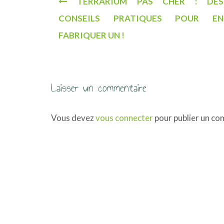
TERRARIUM PAS CHER : DES
a
CONSEILS PRATIQUES POUR EN
v
FABRIQUER UN !
i
g
a
Laisser un commentaire
t
Vous devez
vous connecter
pour publier un co
i
o
n
d
e