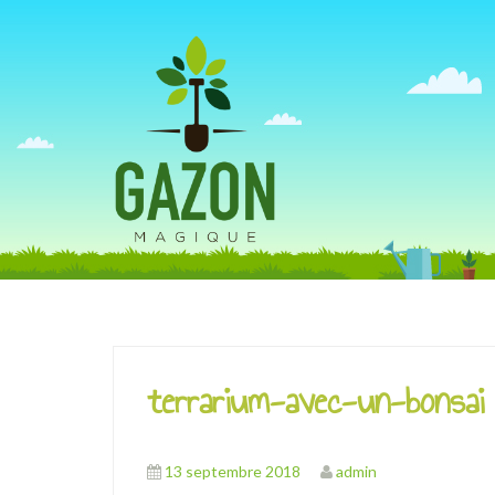
A
l
l
e
r
a
u
c
o
n
terrarium-avec-un-bonsai
t
e
n
13 septembre 2018
admin