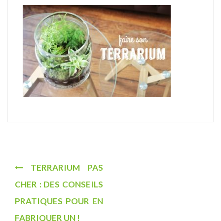
u
N
TERRARIUM PAS
a
CHER : DES CONSEILS
v
PRATIQUES POUR EN
i
FABRIQUER UN !