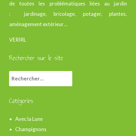
de toutes les problématiques liées au jardin
: jardinage, bricolage, potager, plantes,
aménagement extérieur…
VERIRL
Rechercher sur le site
R
e
c
Catégories
h
e
Avec la Lune
r
Champignons