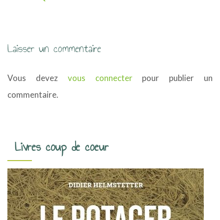
g
a
Laisser un commentaire
t
i
Vous devez
vous connecter
pour publier un
o
commentaire.
n
d
Livres coup de coeur
e
s
a
r