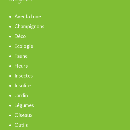
h
e
Avec la Lune
r
Champignons
c
Déco
h
Ecologie
e
Faune
r
Fleurs
Insectes
:
Insolite
Jardin
Légumes
Oiseaux
Outils