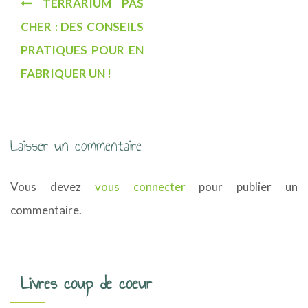
TERRARIUM PAS
a
CHER : DES CONSEILS
v
PRATIQUES POUR EN
i
FABRIQUER UN !
g
a
Laisser un commentaire
t
i
Vous devez
vous connecter
pour publier un
o
commentaire.
n
d
Livres coup de coeur
e