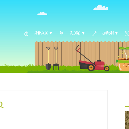
ANIMAUX ▾
FLORE ▾
JARDIN ▾
 2