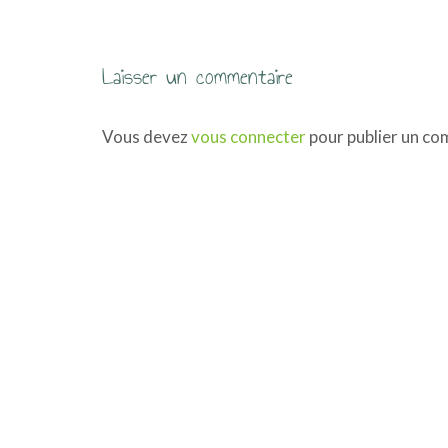
i
g
a
Laisser un commentaire
t
Vous devez
vous connecter
pour publier un co
i
o
n
d
e
s
a
r