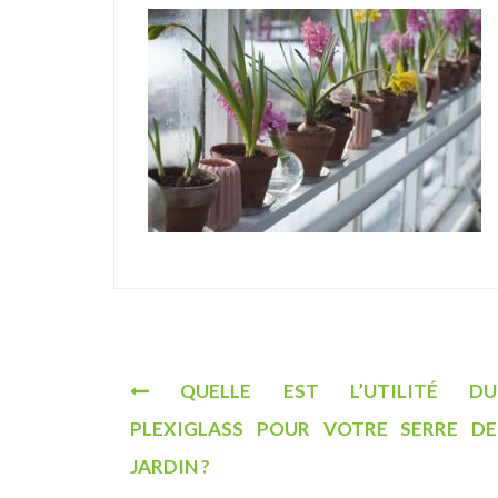
u
N
QUELLE EST L’UTILITÉ DU
a
PLEXIGLASS POUR VOTRE SERRE DE
v
JARDIN ?