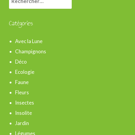
e
c
Catégories
h
e
Avec la Lune
r
Champignons
c
Déco
h
Ecologie
e
Faune
r
Fleurs
Insectes
:
Insolite
Jardin
Légumes