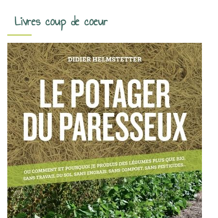
o
Livres coup de coeur
n
d
e
s
a
r
t
i
c
l