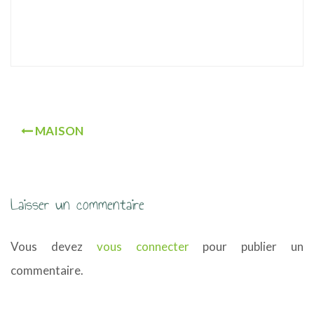
u
N
MAISON
a
v
i
Laisser un commentaire
g
Vous devez
vous connecter
pour publier un
a
commentaire.
t
i