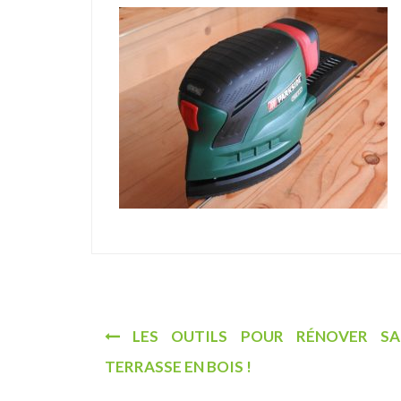
u
N
LES OUTILS POUR RÉNOVER SA
a
TERRASSE EN BOIS !
v