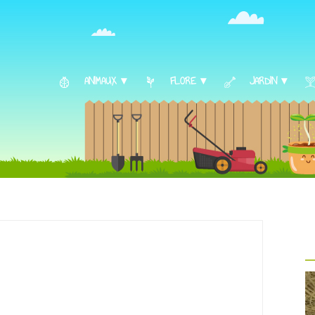
ANIMAUX ▾
FLORE ▾
JARDIN ▾