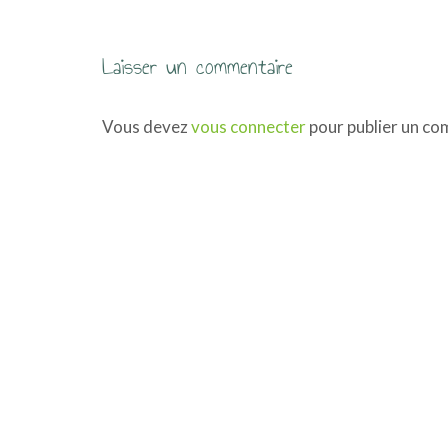
i
g
Laisser un commentaire
a
Vous devez
vous connecter
pour publier un co
t
i
o
n
d
e
s
a