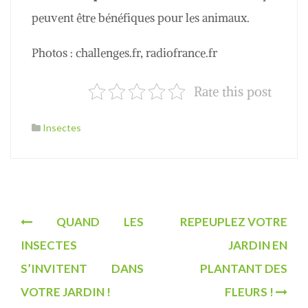
peuvent être bénéfiques pour les animaux.
Photos : challenges.fr, radiofrance.fr
Rate this post
Insectes
N
QUAND LES
REPEUPLEZ VOTRE
a
INSECTES
JARDIN EN
v
S’INVITENT DANS
PLANTANT DES
i
VOTRE JARDIN !
FLEURS !