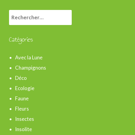
R
e
c
Catégories
h
e
Avec la Lune
r
Champignons
c
Déco
h
Ecologie
e
Faune
r
Fleurs
Insectes
:
Insolite