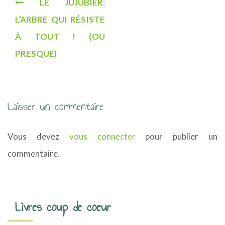
LE JUJUBIER:
a
L’ARBRE QUI RÉSISTE
v
À TOUT ! (OU
i
PRESQUE)
g
a
Laisser un commentaire
t
i
Vous devez
vous connecter
pour publier un
o
commentaire.
n
d
Livres coup de coeur
e