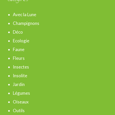
h
e
Avec la Lune
r
Champignons
c
Déco
h
Ecologie
e
Faune
r
Fleurs
Insectes
:
Insolite
Jardin
Légumes
Oiseaux
Outils