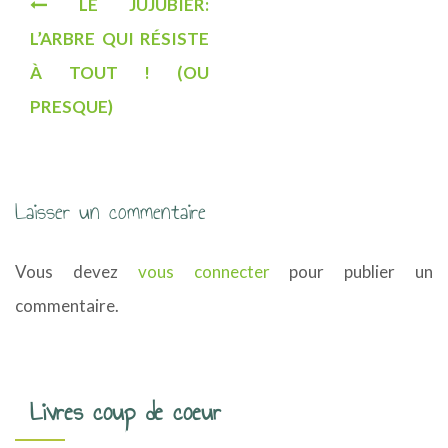
LE JUJUBIER:
a
L’ARBRE QUI RÉSISTE
v
À TOUT ! (OU
i
PRESQUE)
g
a
Laisser un commentaire
t
i
Vous devez
vous connecter
pour publier un
o
commentaire.
n
d
Livres coup de coeur
e