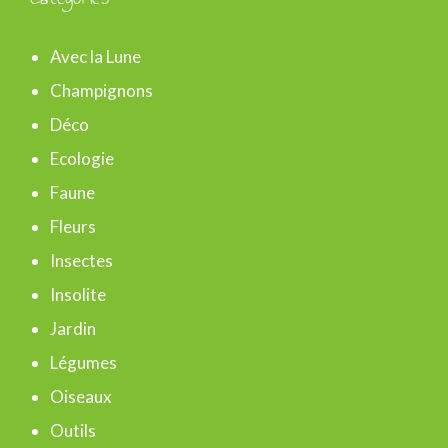
h
e
Avec la Lune
r
Champignons
c
Déco
h
Ecologie
e
Faune
r
Fleurs
Insectes
:
Insolite
Jardin
Légumes
Oiseaux
Outils