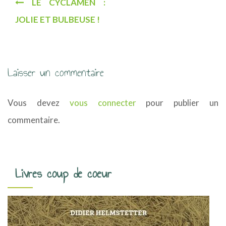
LE CYCLAMEN :
a
JOLIE ET BULBEUSE !
v
i
g
Laisser un commentaire
a
Vous devez
vous connecter
pour publier un
t
commentaire.
i
o
n
Livres coup de coeur
d
e