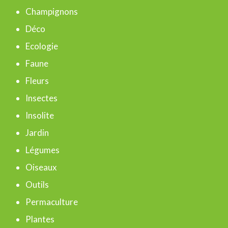
r
Champignons
c
Déco
h
Ecologie
e
Faune
r
Fleurs
Insectes
:
Insolite
Jardin
Légumes
Oiseaux
Outils
Permaculture
Plantes