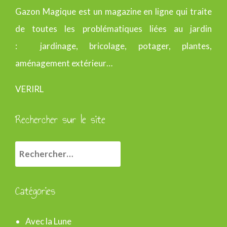
Gazon Magique est un magazine en ligne qui traite
de toutes les problématiques liées au jardin
: jardinage, bricolage, potager, plantes,
aménagement extérieur…
VERIRL
Rechercher sur le site
R
e
c
Catégories
h
e
Avec la Lune