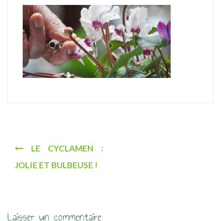
u
N
LE CYCLAMEN :
a
JOLIE ET BULBEUSE !
v
i
g
Laisser un commentaire