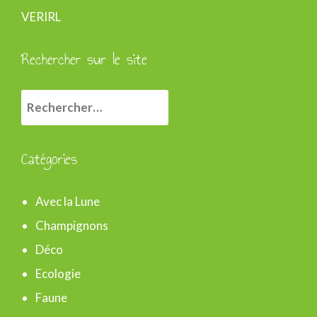
VERIRL
Rechercher sur le site
R
e
c
Catégories
h
e
Avec la Lune
r
Champignons
c
Déco
h
Ecologie
e
Faune