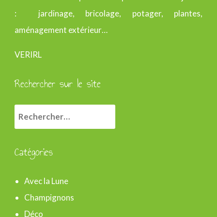
: jardinage, bricolage, potager, plantes,
aménagement extérieur…
VERIRL
Rechercher sur le site
R
e
c
Catégories
h
e
Avec la Lune
r
Champignons
c
Déco