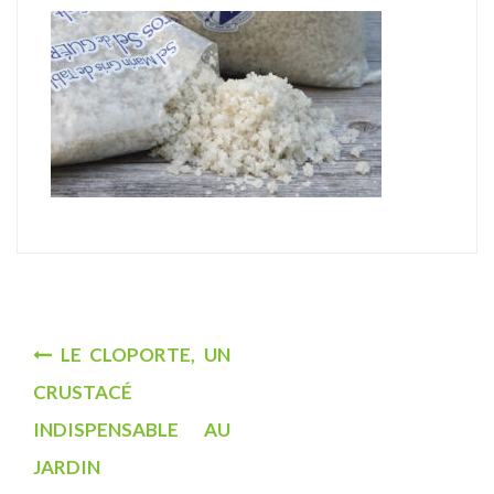
u
N
LE CLOPORTE, UN
a
CRUSTACÉ
v
INDISPENSABLE AU
i
JARDIN