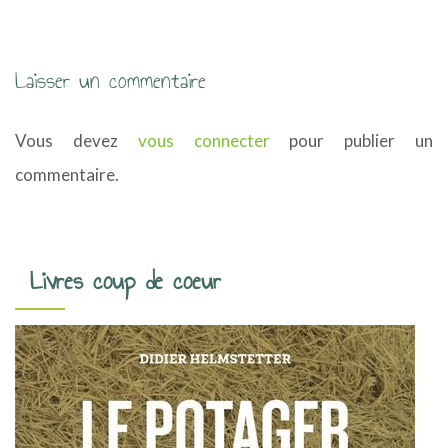
g
a
Laisser un commentaire
t
i
Vous devez
vous connecter
pour publier un
o
commentaire.
n
d
Livres coup de coeur
e
s
a
r
t