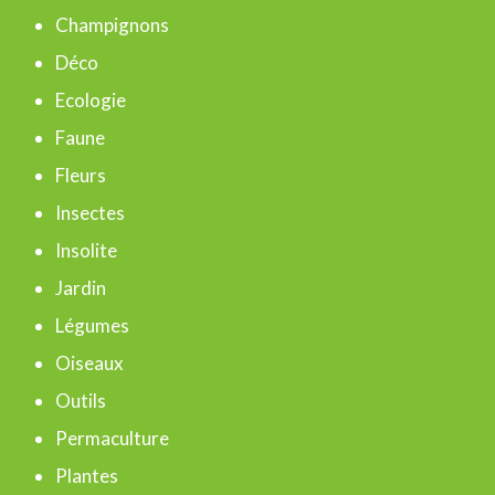
r
Champignons
c
Déco
h
Ecologie
e
Faune
r
Fleurs
Insectes
:
Insolite
Jardin
Légumes
Oiseaux
Outils
Permaculture
Plantes