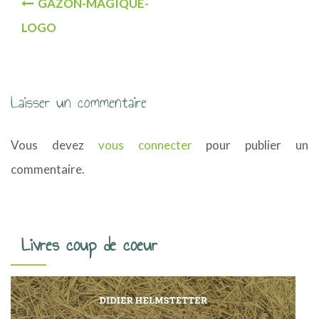
GAZON-MAGIQUE-
a
LOGO
v
i
g
Laisser un commentaire
a
Vous devez
vous connecter
pour publier un
t
commentaire.
i
o
n
Livres coup de coeur
d
e