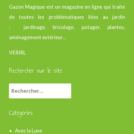
Gazon Magique est un magazine en ligne qui traite
de toutes les problématiques liées au jardin
: jardinage, bricolage, potager, plantes,
aménagement extérieur…
VERIRL
Rechercher sur le site
R
e
c
Catégories
h
e
Avec la Lune