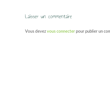
i
g
Laisser un commentaire
a
Vous devez
vous connecter
pour publier un co
t
i
o
n
d
e
s
a