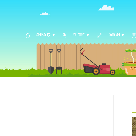
ANIMAUX ▾
FLORE ▾
JARDIN ▾