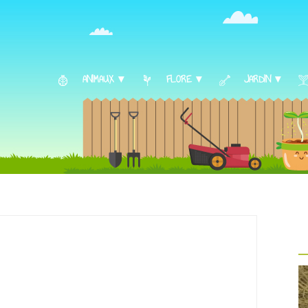
ANIMAUX ▾
FLORE ▾
JARDIN ▾