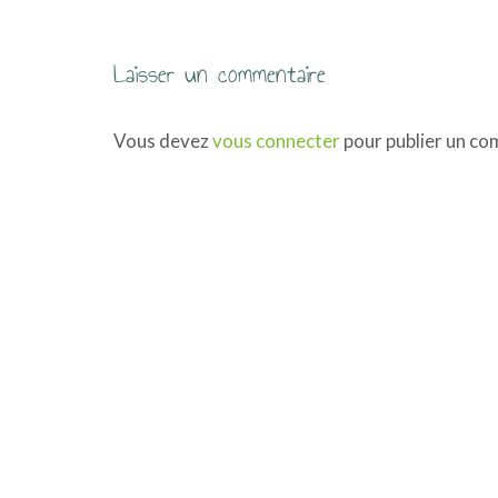
i
g
Laisser un commentaire
a
Vous devez
vous connecter
pour publier un co
t
i
o
n
d
e
s
a