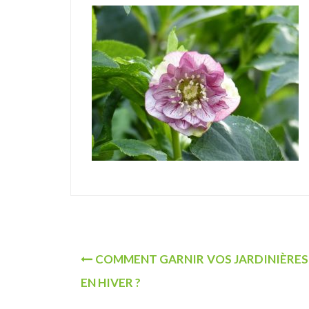
u
N
COMMENT GARNIR VOS JARDINIÈRES
a
EN HIVER ?
v