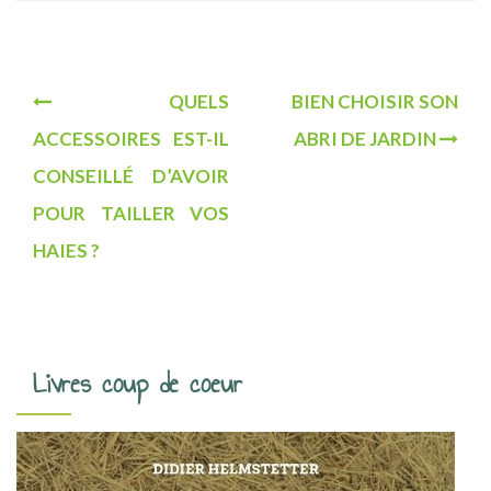
N
QUELS
BIEN CHOISIR SON
a
ACCESSOIRES EST-IL
ABRI DE JARDIN
v
CONSEILLÉ D’AVOIR
i
POUR TAILLER VOS
g
HAIES ?
a
t
i
Livres coup de coeur
o
n