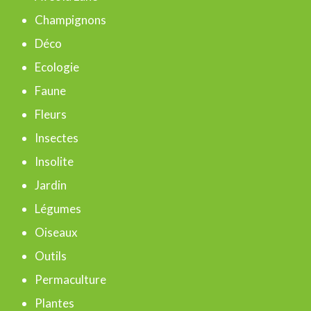
r
Champignons
c
Déco
h
Ecologie
e
Faune
r
Fleurs
Insectes
:
Insolite
Jardin
Légumes
Oiseaux
Outils
Permaculture
Plantes