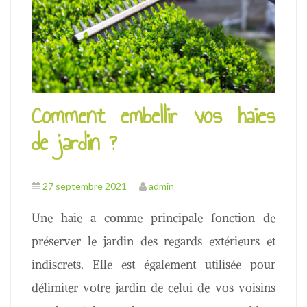
u
Comment embellir vos haies
de jardin ?
27 septembre 2021
admin
Une haie a comme principale fonction de
préserver le jardin des regards extérieurs et
indiscrets. Elle est également utilisée pour
délimiter votre jardin de celui de vos voisins