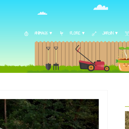
ANIMAUX ▾
FLORE ▾
JARDIN ▾