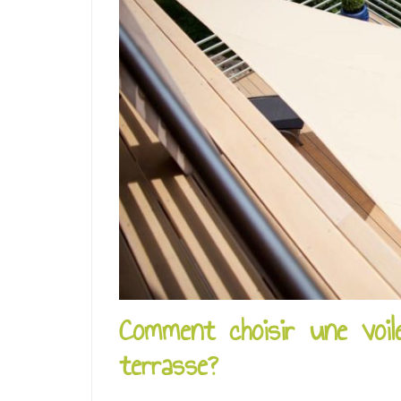
u
Comment choisir une voil
terrasse?