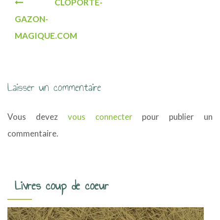
CLOPORTE-
a
GAZON-
v
MAGIQUE.COM
i
g
a
Laisser un commentaire
t
Vous devez
vous connecter
pour publier un
i
commentaire.
o
n
d
Livres coup de coeur
e