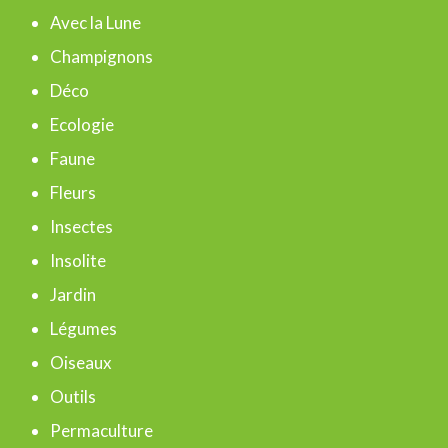
e
Avec la Lune
r
Champignons
c
Déco
h
Ecologie
e
Faune
r
Fleurs
Insectes
:
Insolite
Jardin
Légumes
Oiseaux
Outils
Permaculture