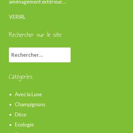
aménagement extérieur…
VERIRL
Rechercher sur le site
R
e
c
Catégories
h
e
Avec la Lune
r
Champignons
c
Déco
h
Ecologie
e