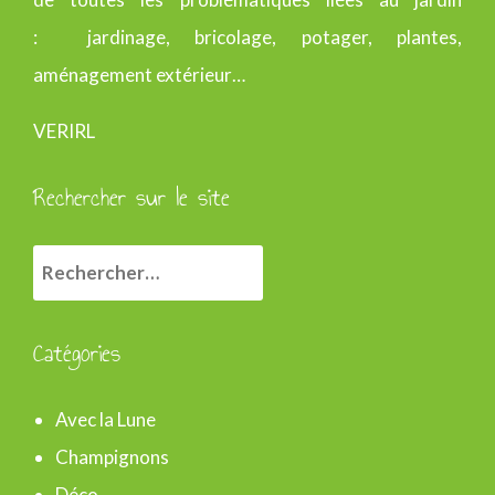
: jardinage, bricolage, potager, plantes,
aménagement extérieur…
VERIRL
Rechercher sur le site
R
e
c
Catégories
h
e
Avec la Lune
r
Champignons
c
Déco