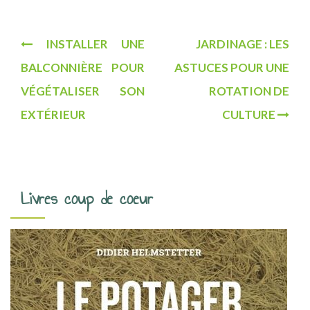
N
INSTALLER UNE
JARDINAGE : LES
a
BALCONNIÈRE POUR
ASTUCES POUR UNE
v
VÉGÉTALISER SON
ROTATION DE
i
EXTÉRIEUR
CULTURE
g
a
t
Livres coup de coeur
i
o
n
d