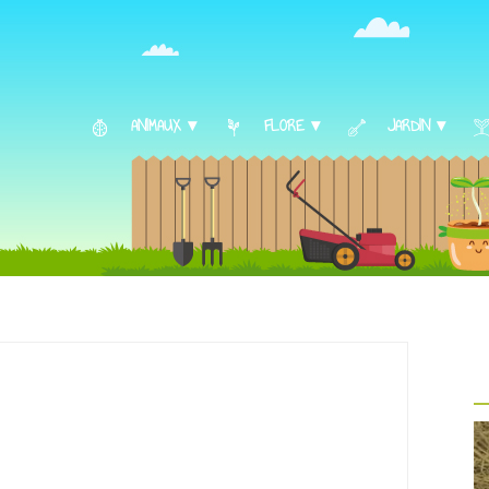
ANIMAUX ▾
FLORE ▾
JARDIN ▾