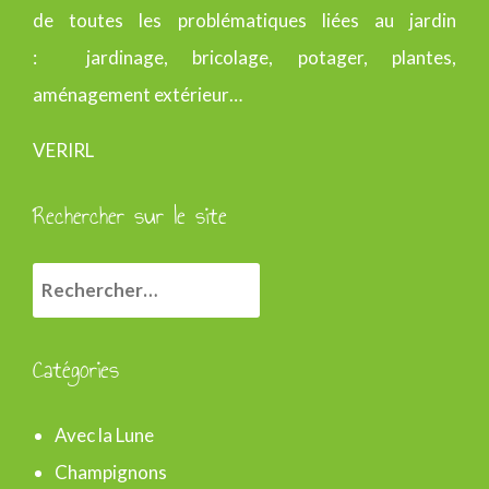
de toutes les problématiques liées au jardin
: jardinage, bricolage, potager, plantes,
aménagement extérieur…
VERIRL
Rechercher sur le site
R
e
c
Catégories
h
e
Avec la Lune
r
Champignons