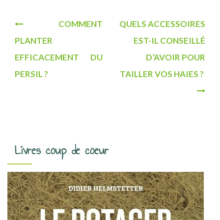
N
COMMENT
QUELS ACCESSOIRES
a
PLANTER
EST-IL CONSEILLÉ
v
EFFICACEMENT DU
D’AVOIR POUR
i
PERSIL ?
TAILLER VOS HAIES ?
g
a
t
i
Livres coup de coeur
o
n
d