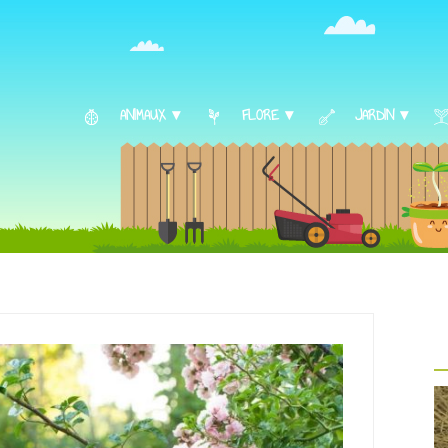
ANIMAUX ▾
FLORE ▾
JARDIN ▾